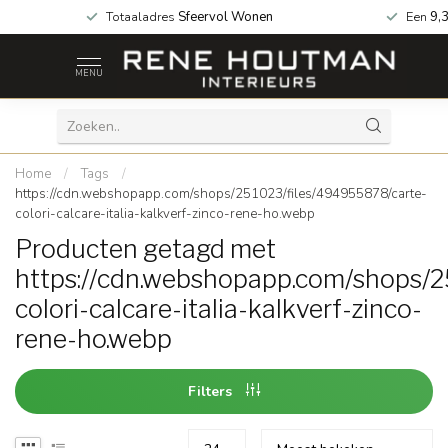
 za geopend!
Totaaladres
Sfeervol Wonen
Een
9,
MENU
Home
/
Tags
/
https://cdn.webshopapp.com/shops/251023/files/494955878/carte-
colori-calcare-italia-kalkverf-zinco-rene-ho.webp
Producten getagd met
https://cdn.webshopapp.com/shops/
colori-calcare-italia-kalkverf-zinco-
rene-ho.webp
Filters