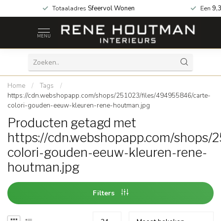
 za geopend!
Totaaladres
Sfeervol Wonen
Een
9,
MENU
Home
/
Tags
/
https://cdn.webshopapp.com/shops/251023/files/494955846/carte-
colori-gouden-eeuw-kleuren-rene-houtman.jpg
Producten getagd met
https://cdn.webshopapp.com/shops/
colori-gouden-eeuw-kleuren-rene-
houtman.jpg
Filters