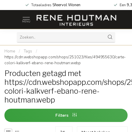
 za geopend!
Totaaladres
Sfeervol Wonen
Een
9,
MENU
Home
/
Tags
/
https://cdn.webshopapp.com/shops/251023/files/494955630/carte-
colori-kalkverf-ebano-rene-houtman.webp
Producten getagd met
https://cdn.webshopapp.com/shops/
colori-kalkverf-ebano-rene-
houtman.webp
Filters