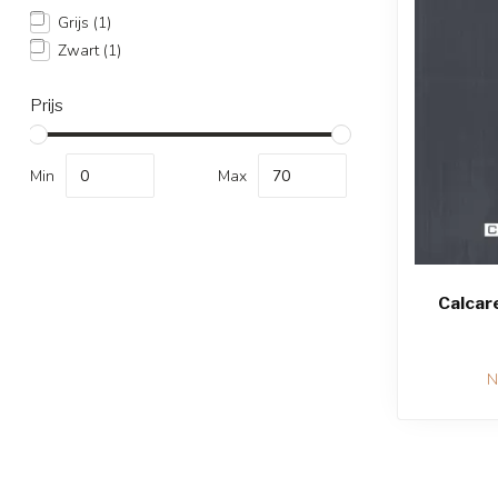
Grijs
(1)
Zwart
(1)
Prijs
Min
Max
Calcare
N