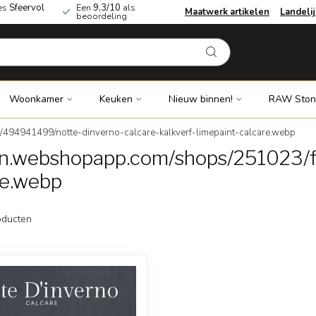
es
Sfeervol
Een
9,3/10
als
Maatwerk artikelen
Landeli
beoordeling
Woonkamer
Keuken
Nieuw binnen!
RAW Ston
/494941499/notte-dinverno-calcare-kalkverf-limepaint-calcare.webp
dn.webshopapp.com/shops/251023/f
re.webp
ducten