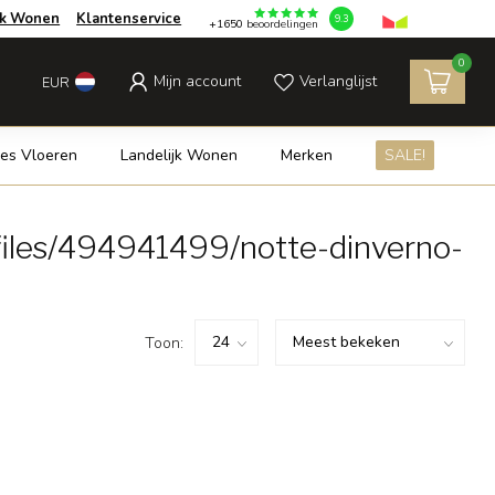
jk Wonen
Klantenservice
9.3
+1650
beoordelingen
0
Mijn account
Verlanglijst
EUR
es Vloeren
Landelijk Wonen
Merken
SALE!
iles/494941499/notte-dinverno-
Toon: