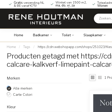
Winkel van 1500 m2,
Gratis
verzending NL
Totaaladr
ma, do, vr, za
& BE vanaf €75!
Wonen
geopend!
Home
Badkamer
Toilet
Slaapkamer
Home
/
Tags
/
https://cdn.webshopapp.com/shops/251023/files
Producten getagd met https://c
calcare-kalkverf-limepaint-calca
1
Pro
Merken
Alle merken
Carte Colori
Kleur