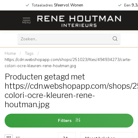
 za geopend!
Totaaladres
Sfeervol Wonen
Een
9,3
MENU
Home
/
Tags
/
https://cdn.webshopapp.com/shops/251023/files/494934273/carte-
colori-ocre-kleuren-rene-houtman.jpg
Producten getagd met
https://cdn.webshopapp.com/shops/2
colori-ocre-kleuren-rene-
houtman.jpg
Filters