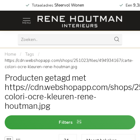
 za geopend!
Totaaladres
Sfeervol Wonen
Een
9,3
MENU
Home
/
Tags
/
https://cdn.webshopapp.com/shops/251023/files/494934167/carte-
colori-ocre-kleuren-rene-houtman.jpg
Producten getagd met
https://cdn.webshopapp.com/shops/2
colori-ocre-kleuren-rene-
houtman.jpg
Filters