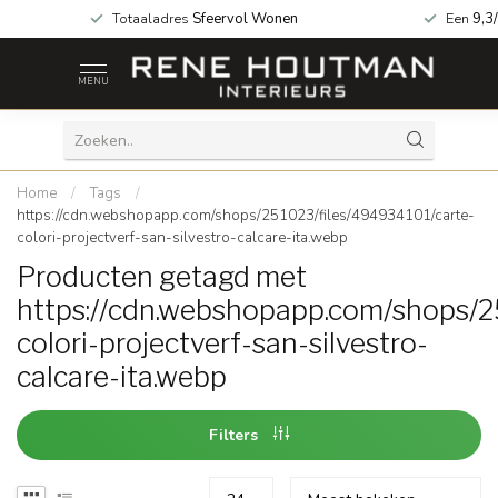
za geopend!
Totaaladres
Sfeervol Wonen
Een
9,3
MENU
Home
/
Tags
/
https://cdn.webshopapp.com/shops/251023/files/494934101/carte-
colori-projectverf-san-silvestro-calcare-ita.webp
Producten getagd met
https://cdn.webshopapp.com/shops/2
colori-projectverf-san-silvestro-
calcare-ita.webp
Filters