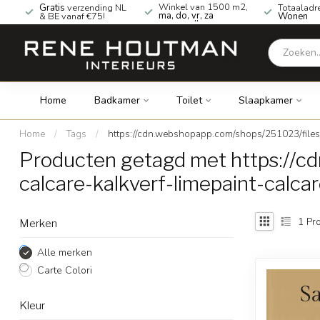
Winkel van 1500 m2,
Gratis
verzending NL
Totaaladr
ma, do, vr, za
& BE vanaf €75!
Wonen
geopend!
Home
Badkamer
Toilet
Slaapkamer
Home
/
Tags
/
https://cdn.webshopapp.com/shops/251023/files/
Producten getagd met https://c
calcare-kalkverf-limepaint-calca
1
Pro
Merken
Alle merken
Carte Colori
Kleur