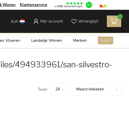
jk Wonen
Klantenservice
9.3
+1650
beoordelingen
0
Mijn account
Verlanglijst
EUR
es Vloeren
Landelijk Wonen
Merken
SALE!
iles/494933961/san-silvestro-
Toon: