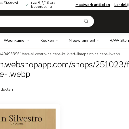
es
Sfeervol
Een
9,3/10
als
Maatwerk artikelen
Landeli
beoordeling
Woonkamer
Keuken
Nieuw binnen!
RAW Ston
494933961/san-silvestro-calcare-kalkverf-limepaint-calcare-i.webp
dn.webshopapp.com/shops/251023/f
re-i.webp
ducten