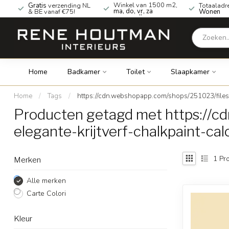
Winkel van 1500 m2,
Gratis
verzending NL
Totaaladr
ma, do, vr, za
& BE vanaf €75!
Wonen
geopend!
Home
Badkamer
Toilet
Slaapkamer
Home
/
Tags
/
https://cdn.webshopapp.com/shops/251023/files/
Producten getagd met https://
elegante-krijtverf-chalkpaint-cal
1
Pro
Merken
Alle merken
Carte Colori
Kleur