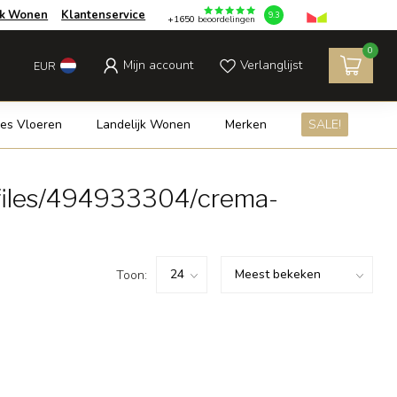
jk Wonen
Klantenservice
9.3
+1650
beoordelingen
0
Mijn account
Verlanglijst
EUR
es Vloeren
Landelijk Wonen
Merken
SALE!
/files/494933304/crema-
Toon: