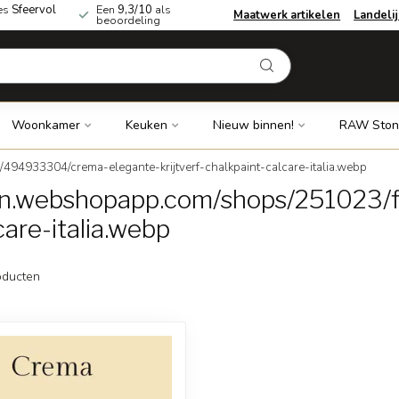
es
Sfeervol
Een
9,3/10
als
Maatwerk artikelen
Landeli
beoordeling
Woonkamer
Keuken
Nieuw binnen!
RAW Ston
494933304/crema-elegante-krijtverf-chalkpaint-calcare-italia.webp
cdn.webshopapp.com/shops/251023
care-italia.webp
ducten