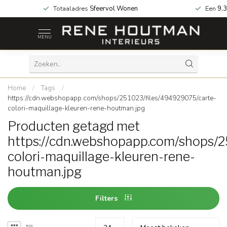
 za geopend!
Totaaladres
Sfeervol Wonen
Een
9,3
MENU
Home
/
Tags
/
https://cdn.webshopapp.com/shops/251023/files/494929075/carte-
colori-maquillage-kleuren-rene-houtman.jpg
Producten getagd met
https://cdn.webshopapp.com/shops/2
colori-maquillage-kleuren-rene-
houtman.jpg
Filters