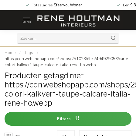
 za geopend!
Totaaladres
Sfeervol Wonen
Een
9,3
MENU
Home
/
Tags
/
https://cdn.webshopapp.com/shops/251023/files/494929056/carte-
colori-kalkverf-taupe-calcare-italia-rene-ho.webp
Producten getagd met
https://cdn.webshopapp.com/shops/2
colori-kalkverf-taupe-calcare-italia-
rene-ho.webp
Filters