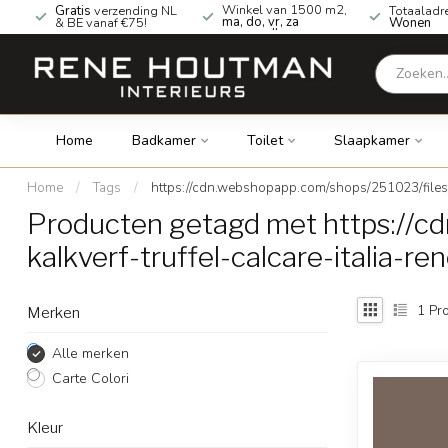
Winkel van 1500 m2,
Gratis
verzending NL
Totaaladr
ma, do, vr, za
& BE vanaf €75!
Wonen
geopend!
Home
Badkamer
Toilet
Slaapkamer
Home
/
Tags
/
https://cdn.webshopapp.com/shops/251023/files/4
Producten getagd met https://c
kalkverf-truffel-calcare-italia-r
1
Pro
Merken
Alle merken
Carte Colori
Kleur