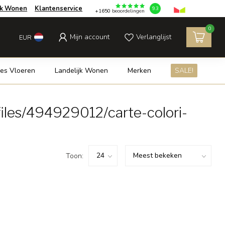
jk Wonen
Klantenservice
9.3
+1650
beoordelingen
0
Mijn account
Verlanglijst
EUR
es Vloeren
Landelijk Wonen
Merken
SALE!
iles/494929012/carte-colori-
Toon: