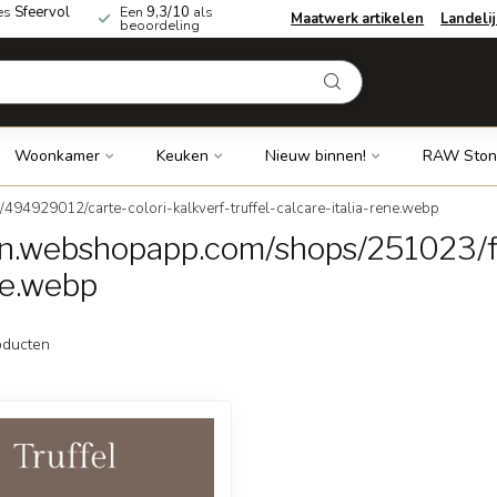
es
Sfeervol
Een
9,3/10
als
Maatwerk artikelen
Landeli
beoordeling
Woonkamer
Keuken
Nieuw binnen!
RAW Ston
94929012/carte-colori-kalkverf-truffel-calcare-italia-rene.webp
dn.webshopapp.com/shops/251023/f
ene.webp
ducten