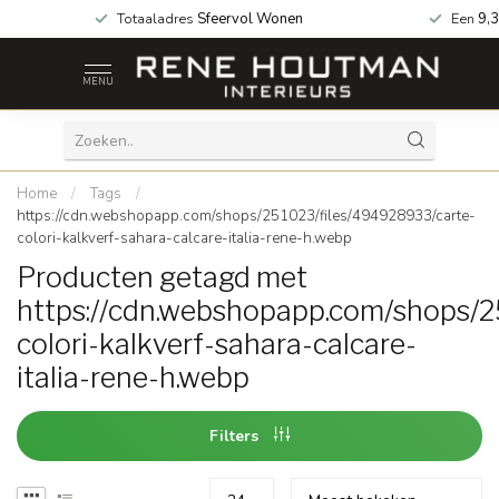
 za geopend!
Totaaladres
Sfeervol Wonen
Een
9,3
MENU
Home
/
Tags
/
https://cdn.webshopapp.com/shops/251023/files/494928933/carte-
colori-kalkverf-sahara-calcare-italia-rene-h.webp
Producten getagd met
https://cdn.webshopapp.com/shops/2
colori-kalkverf-sahara-calcare-
italia-rene-h.webp
Filters