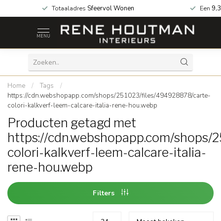
 za geopend!
Totaaladres
Sfeervol Wonen
Een
9,3
MENU
Home
/
Tags
/
https://cdn.webshopapp.com/shops/251023/files/494928878/carte-
colori-kalkverf-leem-calcare-italia-rene-hou.webp
Producten getagd met
https://cdn.webshopapp.com/shops/2
colori-kalkverf-leem-calcare-italia-
rene-hou.webp
Filters