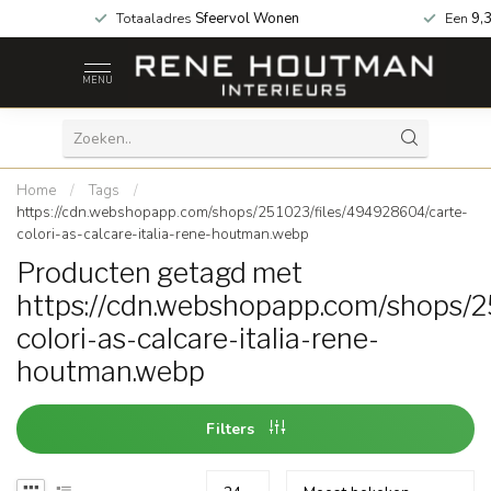
 za geopend!
Totaaladres
Sfeervol Wonen
Een
9,
MENU
Home
/
Tags
/
https://cdn.webshopapp.com/shops/251023/files/494928604/carte-
colori-as-calcare-italia-rene-houtman.webp
Producten getagd met
https://cdn.webshopapp.com/shops/
colori-as-calcare-italia-rene-
houtman.webp
Filters