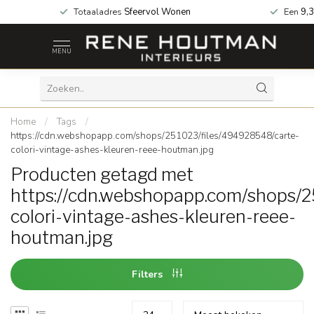
 za geopend!
Totaaladres
Sfeervol Wonen
Een
9,3
MENU
Home
/
Tags
/
https://cdn.webshopapp.com/shops/251023/files/494928548/carte-
colori-vintage-ashes-kleuren-reee-houtman.jpg
Producten getagd met
https://cdn.webshopapp.com/shops/2
colori-vintage-ashes-kleuren-reee-
houtman.jpg
Filters