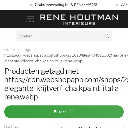
Gratis
verzending NL & BE vanaf €75!
Win
MENU
Home
/
Tags
/
https://cdn.webshopapp.com/shops/251023/files/494928302/marrone-
elegante-krijtverf-chalkpaint-italia-rene.webp
Producten getagd met
https://cdn.webshopapp.com/shops/
elegante-krijtverf-chalkpaint-italia-
rene.webp
Filters