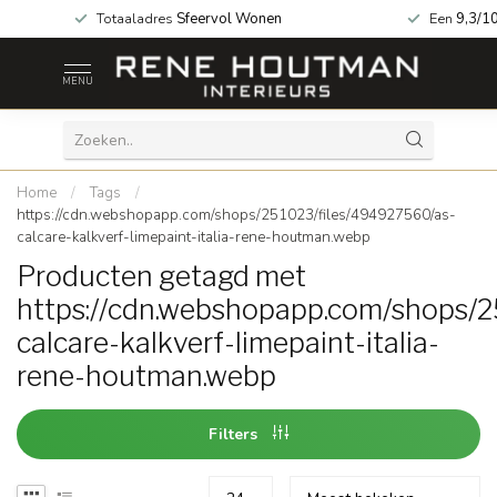
 geopend!
Totaaladres
Sfeervol Wonen
Een
9,3/1
MENU
Home
/
Tags
/
https://cdn.webshopapp.com/shops/251023/files/494927560/as-
calcare-kalkverf-limepaint-italia-rene-houtman.webp
Producten getagd met
https://cdn.webshopapp.com/shops/
calcare-kalkverf-limepaint-italia-
rene-houtman.webp
Filters