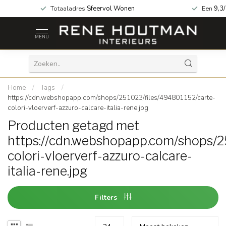
za geopend!
Totaaladres
Sfeervol Wonen
Een
9,3
MENU
Home
/
Tags
/
https://cdn.webshopapp.com/shops/251023/files/494801152/carte-
colori-vloerverf-azzuro-calcare-italia-rene.jpg
Producten getagd met
https://cdn.webshopapp.com/shops/2
colori-vloerverf-azzuro-calcare-
italia-rene.jpg
Filters