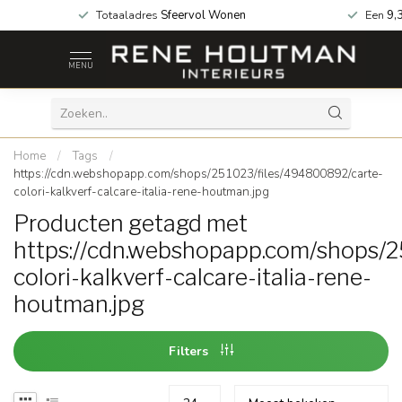
 za geopend!
Totaaladres
Sfeervol Wonen
Een
9,
MENU
Home
/
Tags
/
https://cdn.webshopapp.com/shops/251023/files/494800892/carte-
colori-kalkverf-calcare-italia-rene-houtman.jpg
Producten getagd met
https://cdn.webshopapp.com/shops/
colori-kalkverf-calcare-italia-rene-
houtman.jpg
Filters