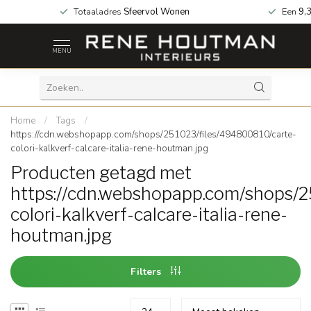
 za geopend!
Totaaladres
Sfeervol Wonen
Een
9,
MENU
Home
/
Tags
/
https://cdn.webshopapp.com/shops/251023/files/494800810/carte-
colori-kalkverf-calcare-italia-rene-houtman.jpg
Producten getagd met
https://cdn.webshopapp.com/shops/
colori-kalkverf-calcare-italia-rene-
houtman.jpg
Filters