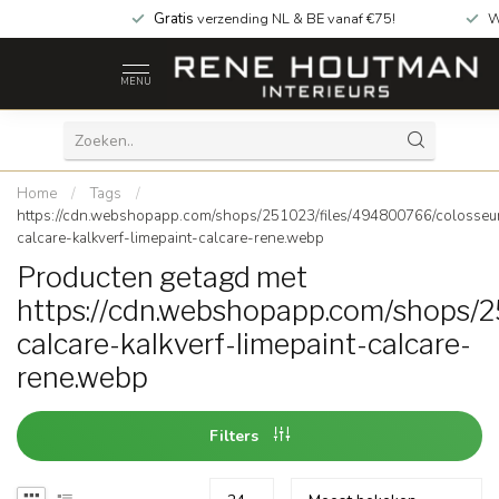
Gratis
verzending NL & BE vanaf €75!
W
MENU
Home
/
Tags
/
https://cdn.webshopapp.com/shops/251023/files/494800766/colosse
calcare-kalkverf-limepaint-calcare-rene.webp
Producten getagd met
https://cdn.webshopapp.com/shops/
calcare-kalkverf-limepaint-calcare-
rene.webp
Filters