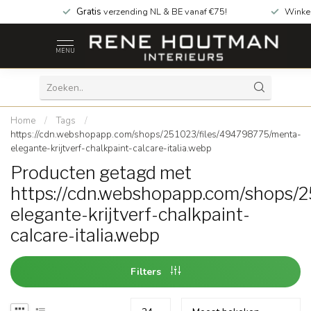
Gratis
verzending NL & BE vanaf €75!
Winke
MENU
Home
/
Tags
/
https://cdn.webshopapp.com/shops/251023/files/494798775/menta-
elegante-krijtverf-chalkpaint-calcare-italia.webp
Producten getagd met
https://cdn.webshopapp.com/shops/
elegante-krijtverf-chalkpaint-
calcare-italia.webp
Filters