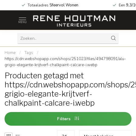
a geopend!
Totaaladres
Sfeervol Wonen
Een
9,3/1
MENU
Home
/
Tags
/
https://cdn.webshopapp.com/shops/251023/files/494798091/alu-
grigio-elegante-krijtverf-chalkpaint-calcare-i.webp
Producten getagd met
https://cdn.webshopapp.com/shops/2
grigio-elegante-krijtverf-
chalkpaint-calcare-i.webp
Filters