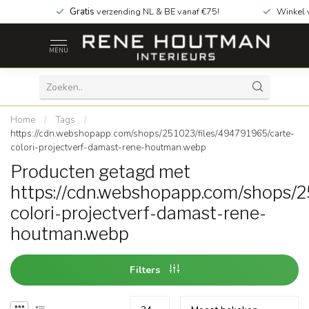
Gratis
verzending NL & BE vanaf €75!
Winkel 
MENU
Home
/
Tags
/
https://cdn.webshopapp.com/shops/251023/files/494791965/carte-
colori-projectverf-damast-rene-houtman.webp
Producten getagd met
https://cdn.webshopapp.com/shops/2
colori-projectverf-damast-rene-
houtman.webp
Filters