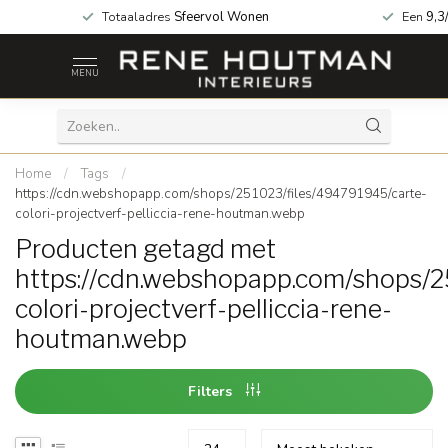
 za geopend!
Totaaladres
Sfeervol Wonen
Een
9,3
MENU
Home
/
Tags
/
https://cdn.webshopapp.com/shops/251023/files/494791945/carte-
colori-projectverf-pelliccia-rene-houtman.webp
Producten getagd met
https://cdn.webshopapp.com/shops/2
colori-projectverf-pelliccia-rene-
houtman.webp
Filters