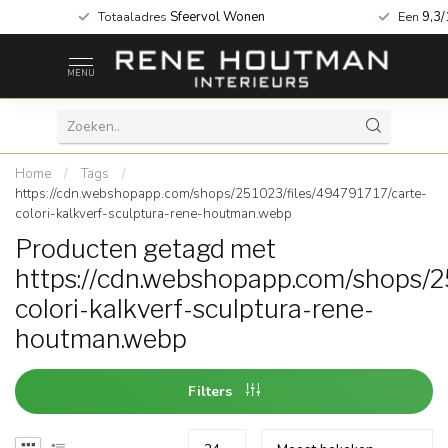
za geopend!
Totaaladres
Sfeervol Wonen
Een
9,3/
MENU
Home
/
Tags
/
https://cdn.webshopapp.com/shops/251023/files/494791717/carte-
colori-kalkverf-sculptura-rene-houtman.webp
Producten getagd met
https://cdn.webshopapp.com/shops/2
colori-kalkverf-sculptura-rene-
houtman.webp
Filters