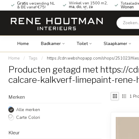
Winkel van 1500 m2,
Gratis
verzending NL
Totaaladr
ma, do, vr, za
& BE vanaf €75!
Wonen
geopend!
Home
Badkamer
Toilet
Slaapkamer
Home
/
Tags
/
https://cdn.webshopapp.com/shops/251023/file
Producten getagd met https://
calcare-kalkverf-limepaint-rene
1
Pro
Merken
Alle merken
Carte Colori
Kleur