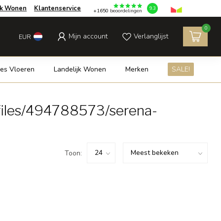
jk Wonen
Klantenservice
9.3
+1650
beoordelingen
0
Mijn account
Verlanglijst
EUR
es Vloeren
Landelijk Wonen
Merken
SALE!
files/494788573/serena-
Toon: