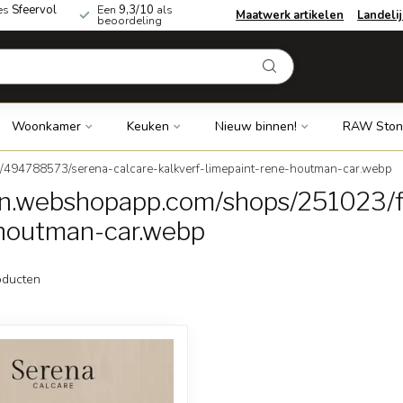
es
Sfeervol
Een
9,3/10
als
Maatwerk artikelen
Landeli
beoordeling
Woonkamer
Keuken
Nieuw binnen!
RAW Ston
s/494788573/serena-calcare-kalkverf-limepaint-rene-houtman-car.webp
cdn.webshopapp.com/shops/251023/
-houtman-car.webp
ducten