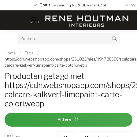
Gratis
verzending NL & BE vanaf €75!
Wi
MENU
Home
/
Tags
/
https://cdn.webshopapp.com/shops/251023/files/494788556/sculptura
calcare-kalkverf-limepaint-carte-colori.webp
Producten getagd met
https://cdn.webshopapp.com/shops/2
calcare-kalkverf-limepaint-carte-
colori.webp
Filters