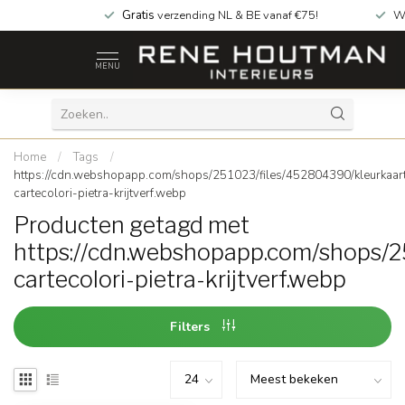
Gratis
verzending NL & BE vanaf €75!
W
MENU
Home
/
Tags
/
https://cdn.webshopapp.com/shops/251023/files/452804390/kleurkaar
cartecolori-pietra-krijtverf.webp
Producten getagd met
https://cdn.webshopapp.com/shops/2
cartecolori-pietra-krijtverf.webp
Filters