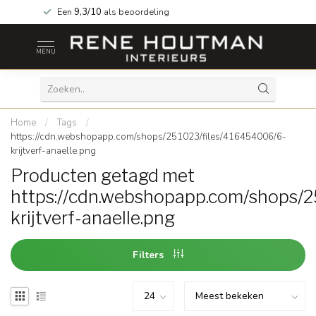
Een
9,3/10
als beoordeling
MENU
Home
/
Tags
/
https://cdn.webshopapp.com/shops/251023/files/416454006/6-
krijtverf-anaelle.png
Producten getagd met
https://cdn.webshopapp.com/shops/
krijtverf-anaelle.png
Filters