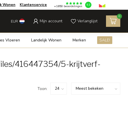
jk Wonen
Klantenservice
9.3
+1650
beoordelingen
0
Mijn account
Verlanglijst
EUR
es Vloeren
Landelijk Wonen
Merken
SALE!
les/416447354/5-krijtverf-
Toon: