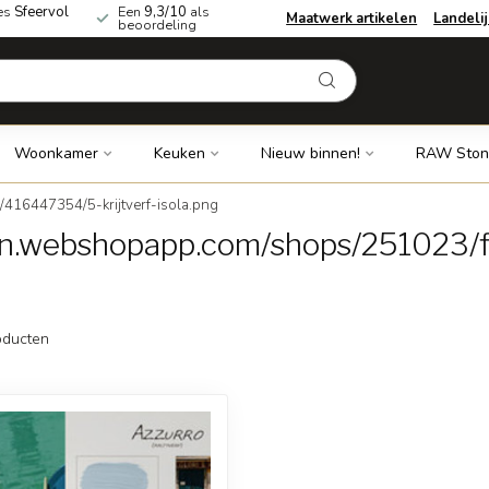
es
Sfeervol
Een
9,3/10
als
Maatwerk artikelen
Landeli
beoordeling
Woonkamer
Keuken
Nieuw binnen!
RAW Ston
416447354/5-krijtverf-isola.png
dn.webshopapp.com/shops/251023/fi
ducten