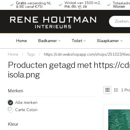
Winkel van 1500 m2,
Gratis
verzending NL
Totaaladr
ma, do, vr, za
& BE vanaf €75!
Wonen
geopend!
Home
Badkamer
Toilet
Slaapkamer
Home
/
Tags
/
https://cdn.webshopapp.com/shops/251023/files/
Producten getagd met https://c
isola.png
1
Pro
Merken
Alle merken
Carte Colori
Kleur