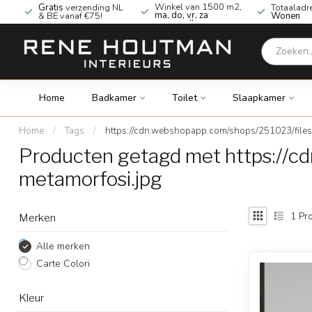
Winkel van 1500 m2,
Gratis
verzending NL
Totaaladr
ma, do, vr, za
& BE vanaf €75!
Wonen
geopend!
Home
Badkamer
Toilet
Slaapkamer
Home
/
Tags
/
https://cdn.webshopapp.com/shops/251023/file
Producten getagd met https://
metamorfosi.jpg
1
Pro
Merken
Alle merken
Carte Colori
Kleur