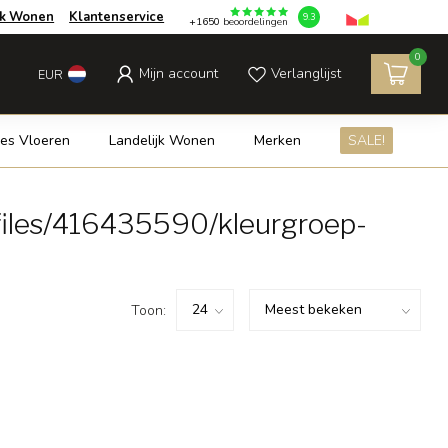
jk Wonen
Klantenservice
9.3
+1650
beoordelingen
0
Mijn account
Verlanglijst
EUR
es Vloeren
Landelijk Wonen
Merken
SALE!
files/416435590/kleurgroep-
Toon: