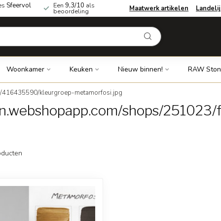
es
Sfeervol
Een
9,3/10
als
Maatwerk artikelen
Landeli
beoordeling
Woonkamer
Keuken
Nieuw binnen!
RAW Ston
s/416435590/kleurgroep-metamorfosi.jpg
cdn.webshopapp.com/shops/251023/
ducten