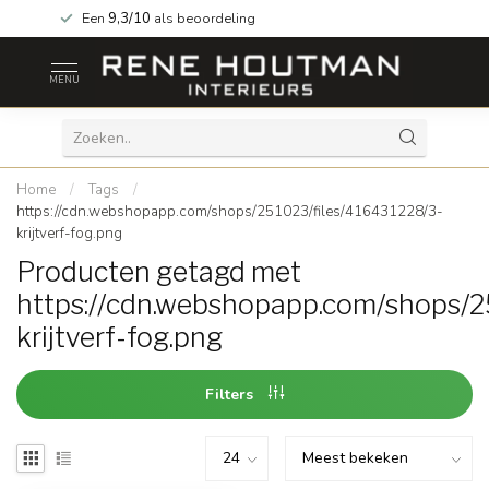
Een
9,3/10
als beoordeling
MENU
Home
/
Tags
/
https://cdn.webshopapp.com/shops/251023/files/416431228/3-
krijtverf-fog.png
Producten getagd met
https://cdn.webshopapp.com/shops/2
krijtverf-fog.png
Filters