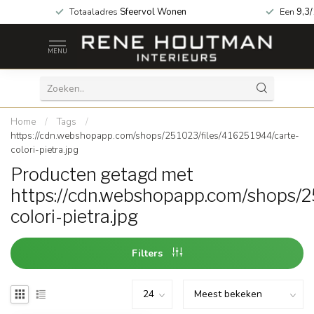
za geopend!
Totaaladres
Sfeervol Wonen
Een
9,3
MENU
Home
/
Tags
/
https://cdn.webshopapp.com/shops/251023/files/416251944/carte-
colori-pietra.jpg
Producten getagd met
https://cdn.webshopapp.com/shops/2
colori-pietra.jpg
Filters