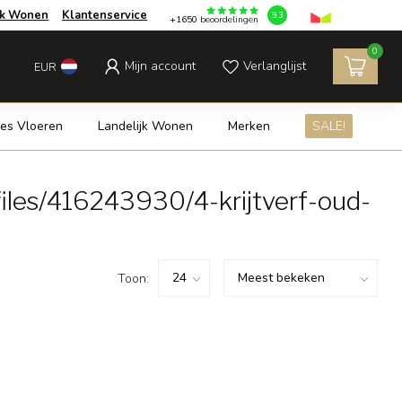
jk Wonen
Klantenservice
9.3
+1650
beoordelingen
0
Mijn account
Verlanglijst
EUR
es Vloeren
Landelijk Wonen
Merken
SALE!
les/416243930/4-krijtverf-oud-
Toon: