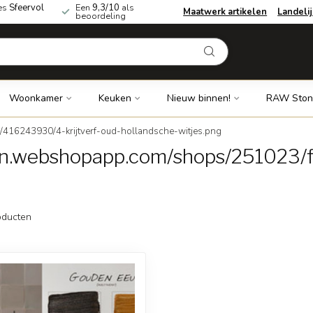
es
Sfeervol
Een
9,3/10
als
Maatwerk artikelen
Landeli
beoordeling
Woonkamer
Keuken
Nieuw binnen!
RAW Ston
/416243930/4-krijtverf-oud-hollandsche-witjes.png
dn.webshopapp.com/shops/251023/fi
ducten