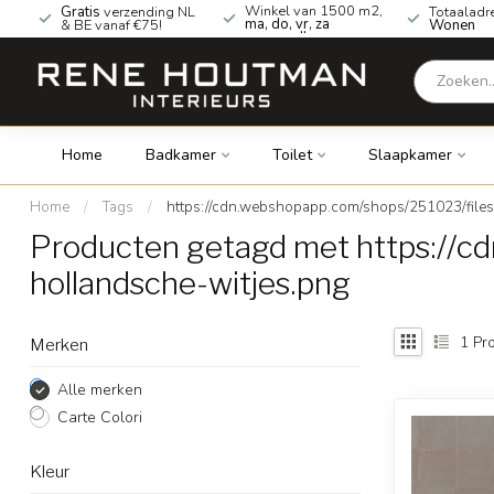
Winkel van 1500 m2,
Gratis
verzending NL
Totaaladr
ma, do, vr, za
& BE vanaf €75!
Wonen
geopend!
Home
Badkamer
Toilet
Slaapkamer
Home
/
Tags
/
https://cdn.webshopapp.com/shops/251023/files
Producten getagd met https://c
hollandsche-witjes.png
1
Pro
Merken
Alle merken
Carte Colori
Kleur