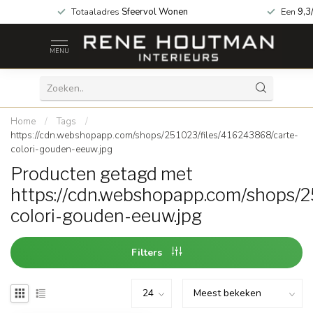
 za geopend!
Totaaladres
Sfeervol Wonen
Een
9,3
MENU
Home
/
Tags
/
https://cdn.webshopapp.com/shops/251023/files/416243868/carte-
colori-gouden-eeuw.jpg
Producten getagd met
https://cdn.webshopapp.com/shops/2
colori-gouden-eeuw.jpg
Filters