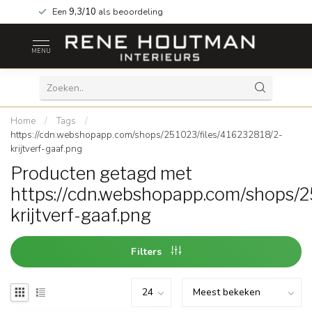
Een
9,3/10
als beoordeling
MENU
Home
/
Tags
/
https://cdn.webshopapp.com/shops/251023/files/416232818/2-
krijtverf-gaaf.png
Producten getagd met
https://cdn.webshopapp.com/shops/2
krijtverf-gaaf.png
Filters