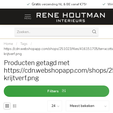
Gratis
verzending NL & BE vanaf €75!
Win
MENU
Home
/
Tags
/
https://cdn.webshopapp.com/shops/251023/files/416151705/terracott
krijtverf.png
Producten getagd met
https://cdn.webshopapp.com/shops/2
krijtverf.png
Filters