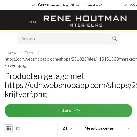
Gratis
verzending NL & BE vanaf €75!
Win
MENU
Home
/
Tags
/
https://cdn.webshopapp.com/shops/251023/files/416151668/marakec
krijtverf.png
Producten getagd met
https://cdn.webshopapp.com/shops/
krijtverf.png
Filters