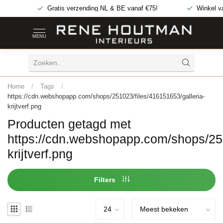
Gratis
verzending NL & BE vanaf €75!
Winkel v
MENU
Home
/
Tags
/
https://cdn.webshopapp.com/shops/251023/files/416151653/galleria-
krijtverf.png
Producten getagd met
https://cdn.webshopapp.com/shops/251
krijtverf.png
Filters