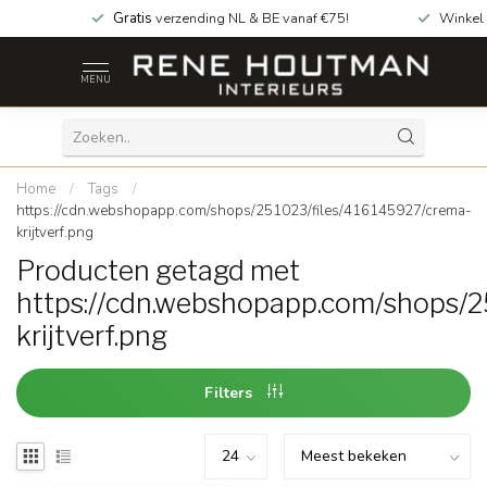
Gratis
verzending NL & BE vanaf €75!
Winkel
MENU
Home
/
Tags
/
https://cdn.webshopapp.com/shops/251023/files/416145927/crema-
krijtverf.png
Producten getagd met
https://cdn.webshopapp.com/shops/2
krijtverf.png
Filters