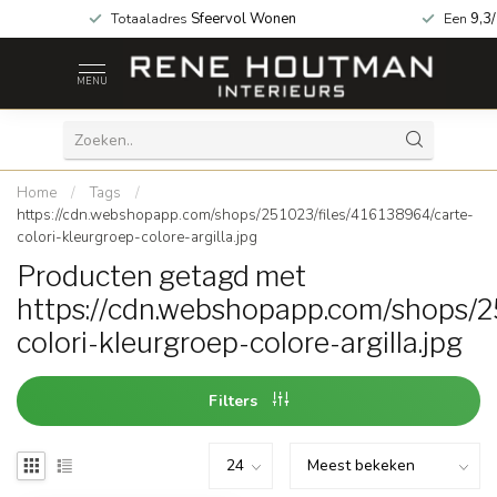
za geopend!
Totaaladres
Sfeervol Wonen
Een
9,3
MENU
Home
/
Tags
/
https://cdn.webshopapp.com/shops/251023/files/416138964/carte-
colori-kleurgroep-colore-argilla.jpg
Producten getagd met
https://cdn.webshopapp.com/shops/2
colori-kleurgroep-colore-argilla.jpg
Filters