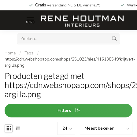
Gratis
verzending NL & BE vanaf €75!
Wink
MENU
Home
/
Tags
/
https://cdn.webshopapp.com/shops/251023/files/416138549/krijtverf-
argilla.png
Producten getagd met
https://cdn.webshopapp.com/shops/25
argilla.png
Filters