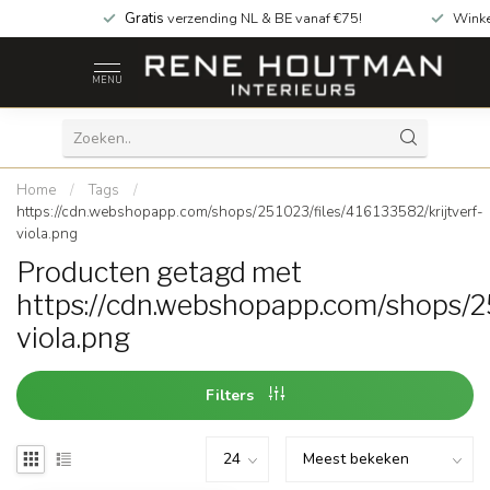
Gratis
verzending NL & BE vanaf €75!
Winke
MENU
Home
/
Tags
/
https://cdn.webshopapp.com/shops/251023/files/416133582/krijtverf-
viola.png
Producten getagd met
https://cdn.webshopapp.com/shops/25
viola.png
Filters