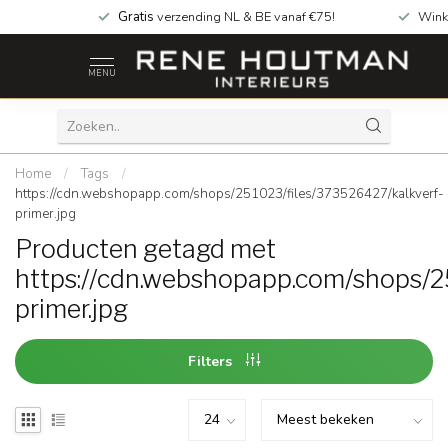
Gratis
verzending NL & BE vanaf €75!
Wink
MENU
Home
/
Tags
/
https://cdn.webshopapp.com/shops/251023/files/373526427/kalkverf-
primer.jpg
Producten getagd met
https://cdn.webshopapp.com/shops/2
primer.jpg
Filters