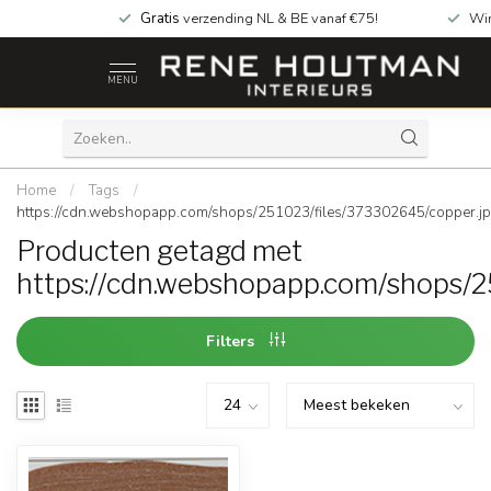
Gratis
verzending NL & BE vanaf €75!
Wi
MENU
Home
/
Tags
/
https://cdn.webshopapp.com/shops/251023/files/373302645/copper.j
Producten getagd met
https://cdn.webshopapp.com/shops/2
Filters