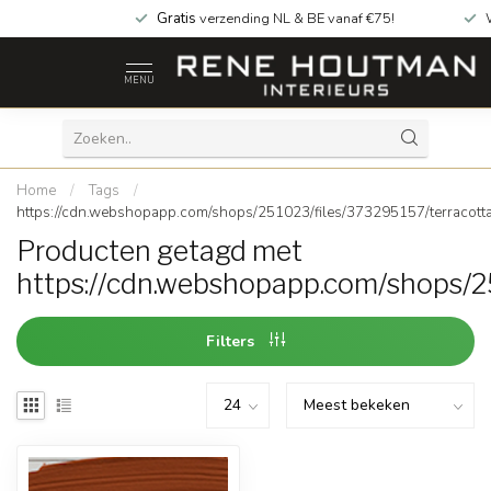
Gratis
verzending NL & BE vanaf €75!
MENU
Home
/
Tags
/
https://cdn.webshopapp.com/shops/251023/files/373295157/terracotta
Producten getagd met
https://cdn.webshopapp.com/shops/2
Filters