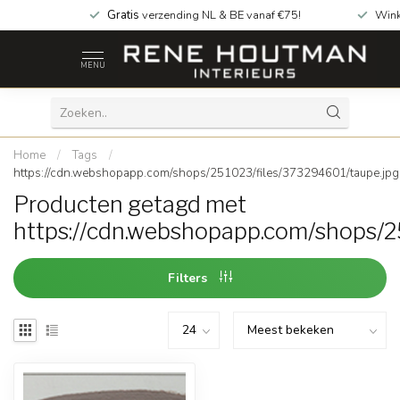
Gratis
verzending NL & BE vanaf €75!
Wink
MENU
Home
/
Tags
/
https://cdn.webshopapp.com/shops/251023/files/373294601/taupe.jpg
Producten getagd met
https://cdn.webshopapp.com/shops/2
Filters