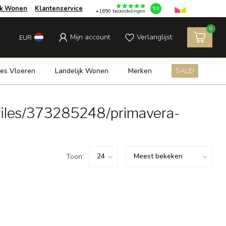
jk Wonen
Klantenservice
9.3
+1650
beoordelingen
0
Mijn account
Verlanglijst
EUR
es Vloeren
Landelijk Wonen
Merken
SALE!
files/373285248/primavera-
Toon: