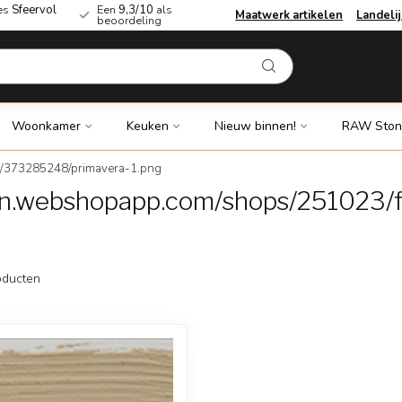
es
Sfeervol
Een
9,3/10
als
Maatwerk artikelen
Landeli
beoordeling
Woonkamer
Keuken
Nieuw binnen!
RAW Ston
s/373285248/primavera-1.png
cdn.webshopapp.com/shops/251023/
ducten