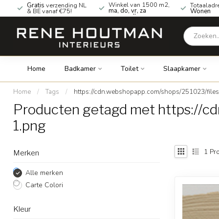
Winkel van 1500 m2,
Gratis
verzending NL
Totaaladr
ma, do, vr, za
& BE vanaf €75!
Wonen
geopend!
Home
Badkamer
Toilet
Slaapkamer
Home
/
Tags
/
https://cdn.webshopapp.com/shops/251023/file
Producten getagd met https://
1.png
1
Pro
Merken
Alle merken
Carte Colori
Kleur